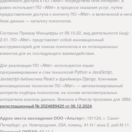
удаленного доступа к ПО «Alter» посредством сети Интернет, а
равно использует ПО «Alter» в процессе оказания услуг, путем
предоставления доступа к контенту ПО «Alter» и включенной в него
базе данных — каталогу психологов.
Согласно Приказу Минцифры от 08.10.22, вид деятельности (код):
2.01. ПО «Alter» представляет собой инновационный
инструментарий для поиска психологов и их потенциальных
клиентов для их последующего взаимодействия.
Для реализации ПО «Alter» используются языки
программирования и стек технологий Python и JavaScript,
Javascript-библиотека React и фреймворк Django. Ключевая
инновационная технология ПО «Alter» — автоматизированный
алгоритм подбора психологов, на основе интеллектуальных
алгоритмов анализа данных. Внесена в Реестр программ для ЭВМ,
регистрационный № 2024689420 от 06.12.2024
.
Адрес места нахождения ООО «Альтер»:
191124, г. Санкт-
Петербург, ул. Новгородская, 23А, помещ. 41-Н / зона 2, раб.М.11.
Основной ОКВЭД:
63.11.1