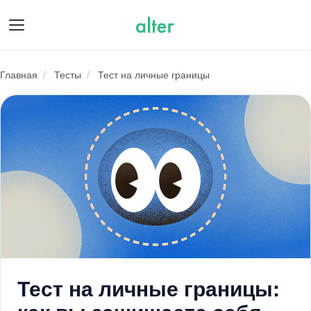
О нас
Главная
/
Тесты
/
Тест на личные границы
Тест на личные границы
Подарочные сертификаты
Психологам
Для бизнеса
Тест на личные границы: