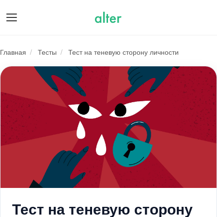
О нас
Главная
/
Тесты
/
Тест на теневую сторону личности
Тест на теневую сторону личност
Подарочные сертификаты
Психологам
Для бизнеса
Тест на теневую сторону