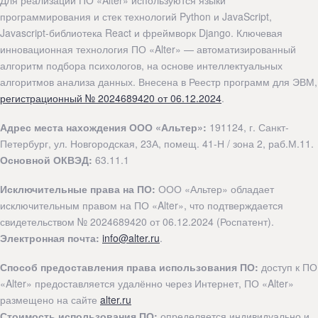
Для реализации ПО «Alter» используются языки
программирования и стек технологий Python и JavaScript,
Javascript-библиотека React и фреймворк Django. Ключевая
инновационная технология ПО «Alter» — автоматизированный
алгоритм подбора психологов, на основе интеллектуальных
алгоритмов анализа данных. Внесена в Реестр программ для ЭВМ,
регистрационный № 2024689420 от 06.12.2024
.
Адрес места нахождения ООО «Альтер»:
191124, г. Санкт-
Петербург, ул. Новгородская, 23А, помещ. 41-Н / зона 2, раб.М.11.
Основной ОКВЭД:
63.11.1
Исключительные права на ПО:
ООО «Альтер» обладает
исключительным правом на ПО «Alter», что подтверждается
свидетельством № 2024689420 от 06.12.2024 (Роспатент).
Электронная почта:
info@alter.ru
.
Способ предоставления права использования ПО:
доступ к ПО
«Alter» предоставляется удалённо через Интернет, ПО «Alter»
размещено на сайте
alter.ru
Стоимость использования ПО:
определяется индивидуально и