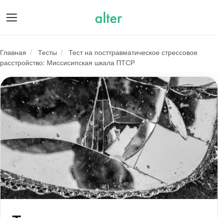
О нас
Главная
/
Тесты
/
Тест на посттравматическое стрессовое
расстройство: Миссисипская шкала ПТСР
Тест на посттравматическое стре
Подарочные сертификаты
Психологам
Для бизнеса