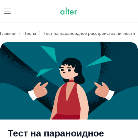
О нас
Главная
/
Тесты
/
Тест на параноидное расстройство личности
Тест на параноидное расстройств
Подарочные сертификаты
Психологам
Для бизнеса
Тест на параноидное