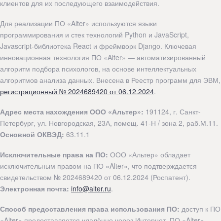
клиентов для их последующего взаимодействия.
Для реализации ПО «Alter» используются языки
программирования и стек технологий Python и JavaScript,
Javascript-библиотека React и фреймворк Django. Ключевая
инновационная технология ПО «Alter» — автоматизированный
алгоритм подбора психологов, на основе интеллектуальных
алгоритмов анализа данных. Внесена в Реестр программ для ЭВМ,
регистрационный № 2024689420 от 06.12.2024
.
Адрес места нахождения ООО «Альтер»:
191124, г. Санкт-
Петербург, ул. Новгородская, 23А, помещ. 41-Н / зона 2, раб.М.11.
Основной ОКВЭД:
63.11.1
Исключительные права на ПО:
ООО «Альтер» обладает
исключительным правом на ПО «Alter», что подтверждается
свидетельством № 2024689420 от 06.12.2024 (Роспатент).
Электронная почта:
info@alter.ru
.
Способ предоставления права использования ПО:
доступ к ПО
«Alter» предоставляется удалённо через Интернет, ПО «Alter»