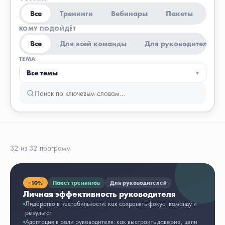
Все
Тренинги
Вебинары
Пакеты
КОМУ ПОДОЙДЁТ
Все
Для всей команды
Для руководителей
ТЕМА
Все темы
▾
32 из 32 программ
−
10%
Пакет тренингов
Для руководителей
Личная эффективность руководителя
Лидерство в нестабильности: как сохранять фокус, команду и
результат
Адаптация в роли руководителя: как выстроить доверие, цели