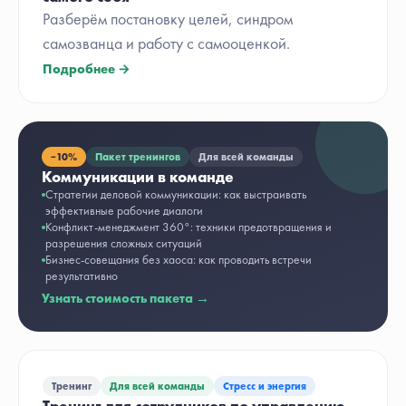
Разберём постановку целей, синдром
самозванца и работу с самооценкой.
Подробнее →
−
10%
Пакет тренингов
Для всей команды
Коммуникации в команде
Стратегии деловой коммуникации: как выстраивать
эффективные рабочие диалоги
Конфликт-менеджмент 360°: техники предотвращения и
разрешения сложных ситуаций
Бизнес-совещания без хаоса: как проводить встречи
результативно
Узнать стоимость пакета →
Тренинг
Для всей команды
Стресс и энергия