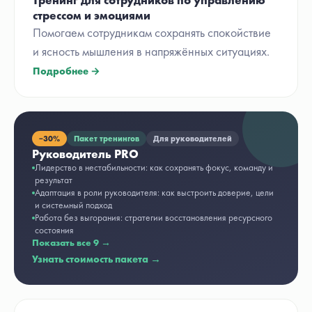
Тренинг для сотрудников по управлению
стрессом и эмоциями
Помогаем сотрудникам сохранять спокойствие
и ясность мышления в напряжённых ситуациях.
Подробнее →
−
30%
Пакет тренингов
Для руководителей
Руководитель PRO
Лидерство в нестабильности: как сохранять фокус, команду и
результат
Адаптация в роли руководителя: как выстроить доверие, цели
и системный подход
Работа без выгорания: стратегии восстановления ресурсного
состояния
Показать все
9
→
Узнать стоимость пакета →