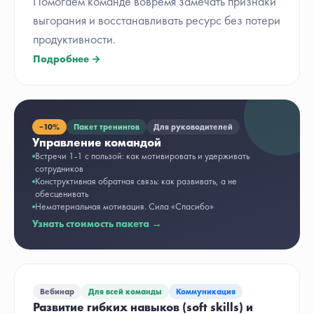
Помогаем команде вовремя замечать признаки
выгорания и восстанавливать ресурс без потери
продуктивности.
Подробнее →
−
10%
Пакет тренингов
Для руководителей
Управление командой
Встречи 1-1 с пользой: как мотивировать и удерживать
сотрудников
Конструктивная обратная связь: как развивать, а не
обесценивать
Нематериальная мотивация. Сила «Спасибо»
Узнать стоимость пакета →
Вебинар
Для всей команды
Коммуникация
Развитие гибких навыков (soft skills) и