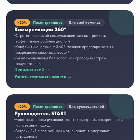
−
20%
Пакет тренингов
Для всей команды
Коммуникации 360°
Стратегии деловой коммуникации: как выстраивать
эффективные рабочие диалоги
Конфликт-менеджмент 360°: техники предотвращения и
разрешения сложных ситуаций
Бизнес-совещания без хаоса: как проводить встречи
результативно
Показать все
5
→
Узнать стоимость пакета →
−
20%
Пакет тренингов
Для руководителей
Руководитель START
Адаптация в роли руководителя: как выстроить доверие, цели
и системный подход
Встречи 1-1 с пользой: как мотивировать и удерживать
сотрудников