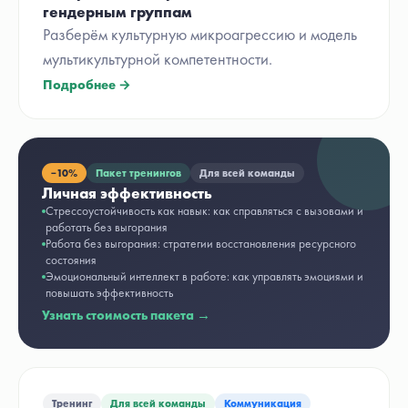
гендерным группам
Разберём культурную микроагрессию и модель
мультикультурной компетентности.
Подробнее →
−
10%
Пакет тренингов
Для всей команды
Личная эффективность
Стрессоустойчивость как навык: как справляться с вызовами и
работать без выгорания
Работа без выгорания: стратегии восстановления ресурсного
состояния
Эмоциональный интеллект в работе: как управлять эмоциями и
повышать эффективность
Узнать стоимость пакета →
Тренинг
Для всей команды
Коммуникация