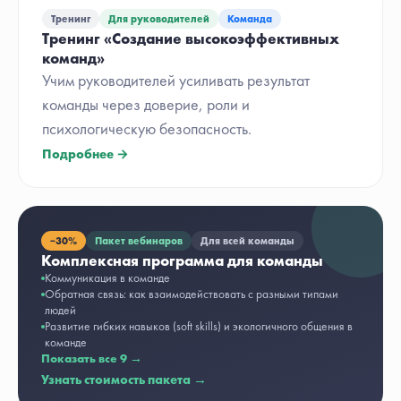
Тренинг
Для руководителей
Команда
Тренинг «Создание высокоэффективных
команд»
Учим руководителей усиливать результат
команды через доверие, роли и
психологическую безопасность.
Подробнее →
−
30%
Пакет вебинаров
Для всей команды
Комплексная программа для команды
Коммуникация в команде
Обратная связь: как взаимодействовать с разными типами
людей
Развитие гибких навыков (soft skills) и экологичного общения в
команде
Показать все
9
→
Узнать стоимость пакета →