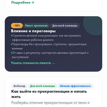
Подробнее →
−
10%
Пакет тренингов
Для всей команды
Влияние и переговоры
Стратегии деловой коммуникации: как выстраивать
эффективные рабочие диалоги
Переговоры без проигравших: стратегии, аргументация,
влияние
От идеи к результату: мастерство деловых презентаций и
выступлений
Узнать стоимость пакета →
Вебинар
Для всей команды
Личная эффективность
Как выйти из прокрастинации и начать
жить
Разберём отличие прокрастинации от лени и