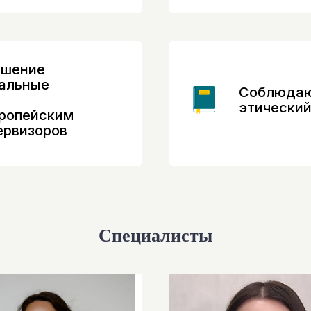
ий центр когнитивной и поведенческой терапии 
учно обоснованные методы для решения широк
психологических проблем.
ышение
уальные
Соблюдаю
этический
вропейским
ервизоров
Специалисты