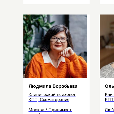
Людмила Воробьева
Оль
Клинический психолог
Кли
КПТ, Схематерапия
КПТ
Москва / Принимает
Люб