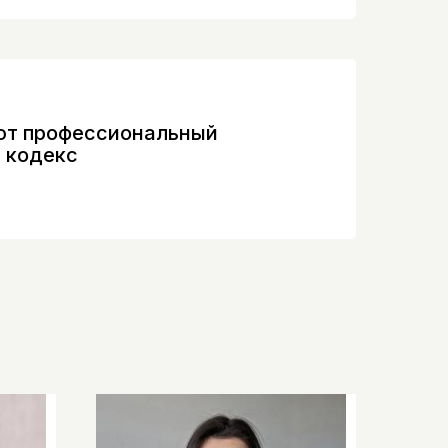
предлагают
ого спектра
т профессиональный
 кодекс