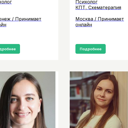
холог
Психолог
КПТ, Схематерапия
онеж / Принимает
Москва / Принимает
айн
онлайн
дробнее
Подробнее