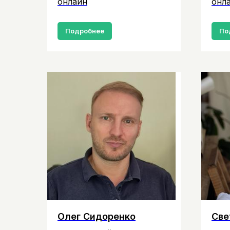
онлайн
онл
Подробнее
По
Олег Сидоренко
Све