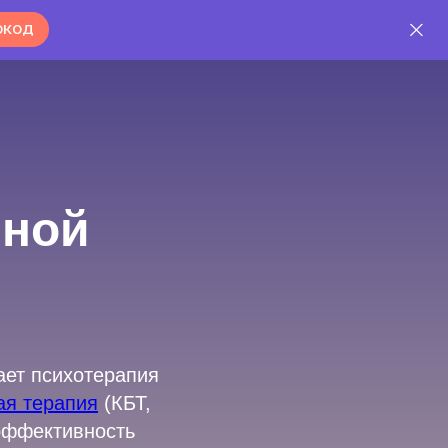
ОКОД
вной
тает психотерапия
ая терапия
(КБТ,
 эффективность