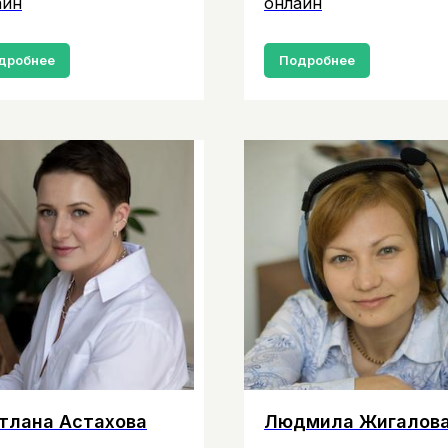
айн
онлайн
дробнее
Подробнее
тлана Астахова
Людмила Жигалов