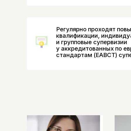
Alter.ru и ведущ
эффективные и на
Регулярно проходят пов
квалификации, индивид
и групповые супервизии
у аккредитованных по е
стандартам (EABCT) суп