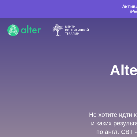
Актив
Мы 
Alt
Не хотите идти к
и каких результ
по англ. CBT 