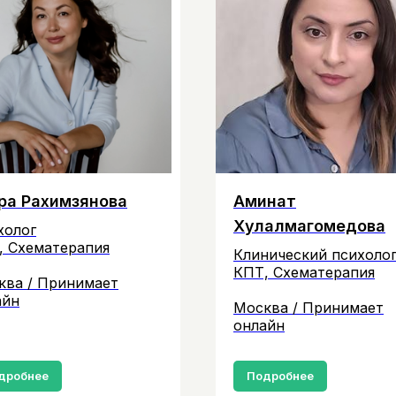
ра Рахимзянова
Аминат
Хулалмагомедова
холог
, Схематерапия
Клинический психоло
КПТ, Схематерапия
ква / Принимает
айн
Москва / Принимает
онлайн
дробнее
Подробнее