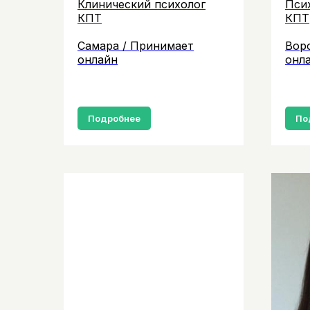
Клинический психолог
Пси
КПТ
КПТ
Самара / Принимает
Вор
онлайн
онл
Подробнее
По