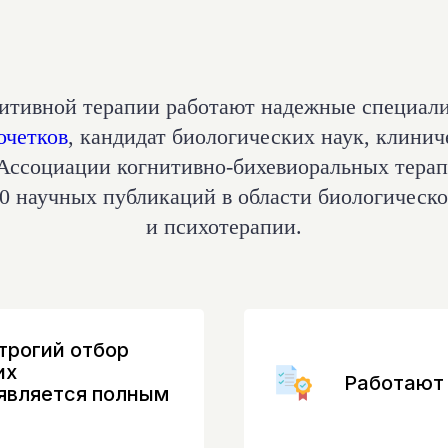
итивной терапии работают надежные специал
очетков
, кандидат биологических наук, клинич
 Ассоциации когнитивно-бихевиоральных терап
30 научных публикаций в области биологическ
и психотерапии.
трогий отбор
их
Работают
 является полным