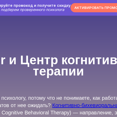
ируйте промокод и получите скидку
АКТИВИРОВАТЬ ПРОМ
подберем проверенного психолога
er и Центр когнити
терапии
 психологу, потому что не понимаете, как рабо
атов от нее ожидать?
Когнитивно-бихевиоральн
- Cognitive Behavioral Therapy) — направление,