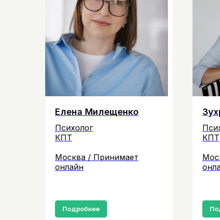
Елена Милещенко
Зух
Психолог
Пси
КПТ
КПТ
Москва / Принимает
Мос
онлайн
онл
Подробнее
По