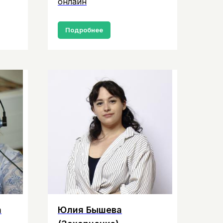
онлайн
Подробнее
а
Юлия Бышева