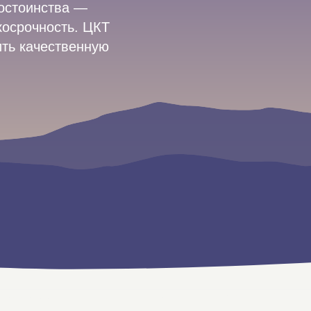
достоинства —
косрочность. ЦКТ
ить качественную