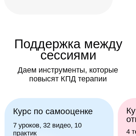
6990 руб
0 руб
3990 руб
0 руб
Когда внутри
много тревоги
Сложно понять себя и принять
решение
Не понимаю, почему мне
плохо…
Психолог точно поможет?
Когда и какой результат