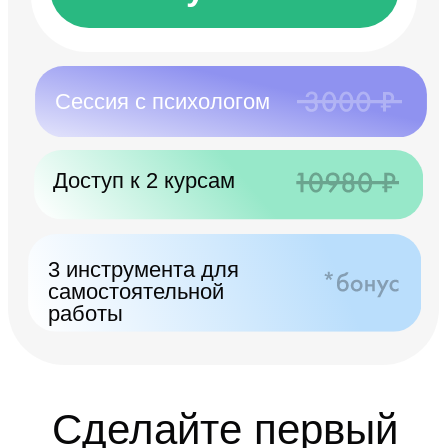
Доступ к 2 курсам
3 инструмента для
самостоятельной
работы
Сделайте первый
шаг
Остальное мы пройдем вместе
Подборка психологов
Первая сессия 
по вашим параметрам
вашим психоло
Подберем метод терапии,
Начало работы над 
который лучше всего
Почувствуете, как и
подойдет именно вам,
работает терапия с