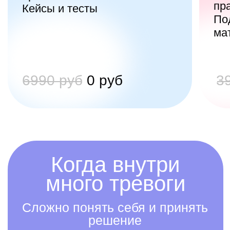
я получу?
А вдруг мне будет
некомфортно на сессии?
Как правильно выбрать метод
терапии и специалиста?
Вы - здесь, это
первый шаг.
И акт заботы
о себе