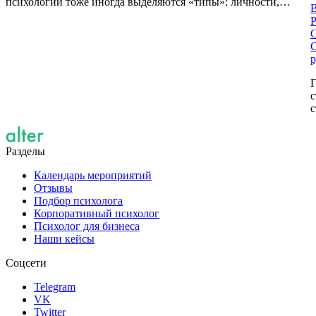
психологии тоже иногда выделяются «типы»: личности,…
С
С
р
Г
с
с
Разделы
Календарь мероприятий
Отзывы
Подбор психолога
Корпоративный психолог
Психолог для бизнеса
Наши кейсы
Соцсети
Telegram
VK
Twitter